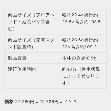
商品サイズ（フロアヘ
幅約22.4×奥行約
ッド・延長パイプ含
23.5×高さ約103.5
む）
商品サイズ（充電スタ
幅約23.6×奥行約
ンド設置時）
22×高さ約109.2
製品質量
本体のみ:約0.9g
連続使用時間
約40分（使用状況
によって異なりま
す）
価格
27,280円→22,726円→？？？