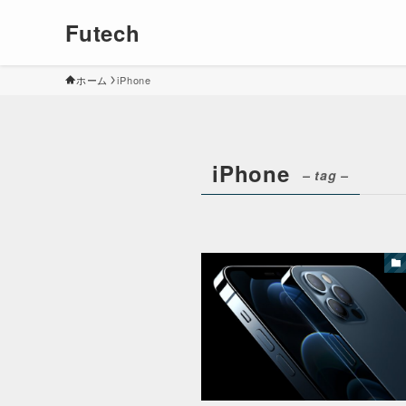
Futech
ホーム
iPhone
iPhone
– tag –