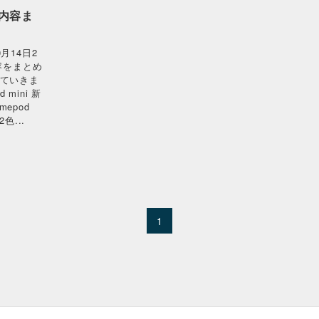
会内容ま
月14日2
容をまとめ
していきま
 mini 新
epod
色...
1