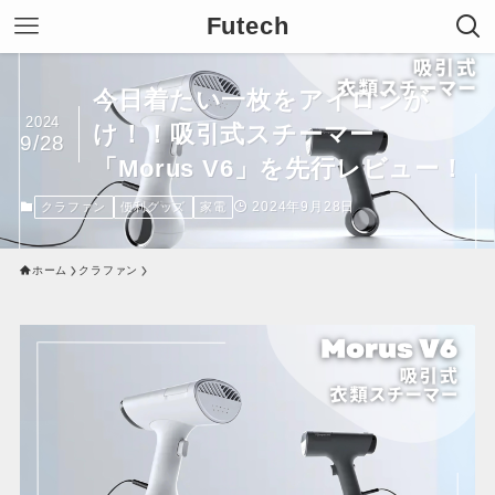
Futech
今日着たい一枚をアイロンが
2024
け！！吸引式スチーマー
9/28
「Morus V6」を先行レビュー！
2024年9月28日
クラファン
便利グッズ
家電
ホーム
クラファン