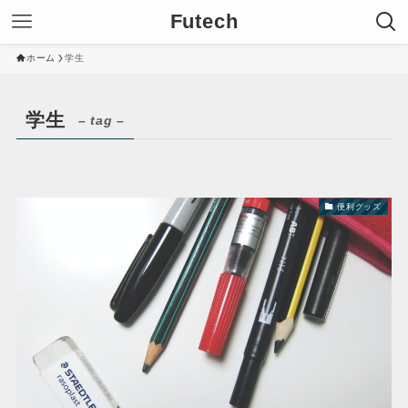
Futech
ホーム
学生
学生
– tag –
便利グッズ